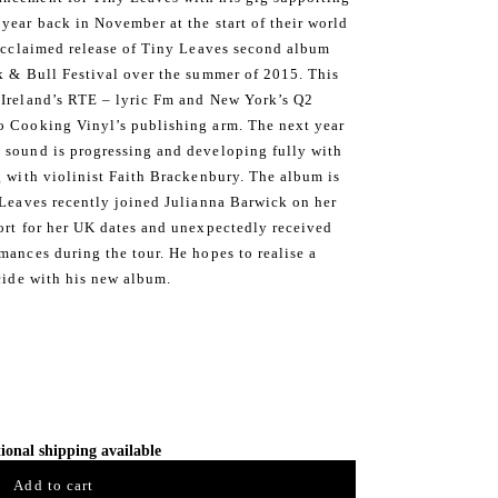
year back in November at the start of their world
 acclaimed release of Tiny Leaves second album
k & Bull Festival over the summer of 2015. This
 Ireland’s RTE – lyric Fm and New York’s Q2
o Cooking Vinyl’s publishing arm. The next year
 sound is progressing and developing fully with
g with violinist Faith Brackenbury. The album is
 Leaves recently joined Julianna Barwick on her
ort for her UK dates and unexpectedly received
mances during the tour. He hopes to realise a
cide with his new album.​
ional shipping available
Add to cart