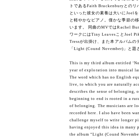
トであるFaith Brackenbu
といった彼女の素養は大いにJoel
と軽やかなピアノ。僅かな季節の移
います。 同曲のMVではRachel
ワークにはTiny LeavesことJoe
Tressが出掛け、また本アルバム
「Light (Cound Novembe
This is my third album entitled ‘N
year of exploration into musical l
The word which has no English eq
live, to which you are naturally ac
describes the sense of belonging, 
beginning to end is rooted in a rur
of belonging. The musicians are lo
recorded here. I also have been wan
challenge myself to write longer p
having enjoyed this idea in many p
the album “Light (Cound November)