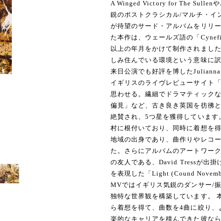
A Winged Victory for The S
鋭のポストクラシカル/マルチ・インストゥ
が待望のサード・アルバムをリリースしま
た本作は、ウェールズ語の「Cyne
以上の年月をかけて制作されました。
しみ住んでいる環境という意味に
来日公演でも好評を博したJuliann
イギリスのライヴレビューサイト「T
思わせる。繊細でドラマティック
偏見」など、古き良き英国を彷彿と
絶賛され、5つ星を獲得しています
村に根付いており、同時に着想を
地域の出身であり、曲作りやレコ
た。さらにアルバムのアートワークはTin
の友人である、David Tress
を表現した「Light (Cound N
MVではイギリス気鋭のダンサー/振付
独特な世界観を構築しています。 
ら着想を得て、曲数を4曲に絞り、
楽的なキャリアを積んできた彼ならで