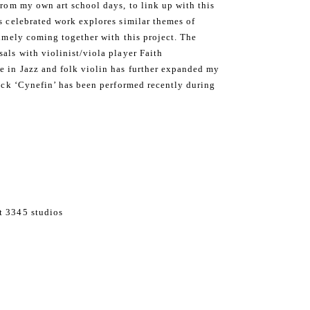
from my own art school days, to link up with this
is celebrated work explores similar themes of
timely coming together with this project. The
als with violinist/viola player Faith
e in Jazz and folk violin has further expanded my
rack ‘Cynefin’ has been performed recently during
t 3345 studios