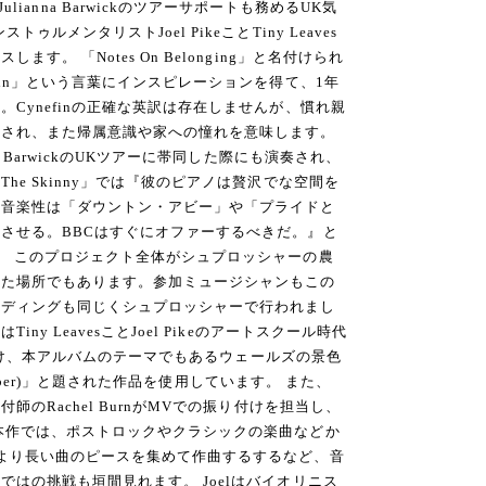
ullenやJulianna Barwickのツアーサポートも務めるUK気
ルメンタリストJoel PikeことTiny Leaves
す。 「Notes On Belonging」と名付けられ
fin」という言葉にインスピレーションを得て、1年
Cynefinの正確な英訳は存在しませんが、慣れ親
訳され、また帰属意識や家への憧れを意味します。
a BarwickのUKツアーに帯同した際にも演奏され、
he Skinny」では『彼のピアノは贅沢でな空間を
な音楽性は「ダウントン・アビー」や「プライドと
させる。BBCはすぐにオファーするべきだ。』と
。 このプロジェクト全体がシュプロッシャーの農
得た場所でもあります。参加ミュージシャンもこの
ーディングも同じくシュプロッシャーで行われまし
y LeavesことJoel Pikeのアートスクール時代
が出掛け、本アルバムのテーマでもあるウェールズの景色
ovember)」と題された作品を使用しています。 また、
師のRachel BurnがMVでの振り付けを担当し、
本作では、ポストロックやクラシックの楽曲などか
より長い曲のピースを集めて作曲するするなど、音
はの挑戦も垣間見れます。 Joelはバイオリニス