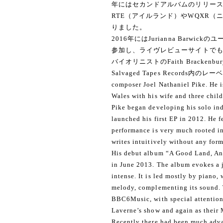
年にはセカンドアルバムのリリースパフォー
RTE（アイルランド）やWQXR
りました。
2016年にはJurianna Barw
参加し、ライヴレビューサイトでも
バイオリニストのFaith Brack
Salvaged Tapes Records内のレーベ
composer Joel Nathaniel Pike. He 
Wales with his wife and three child
Pike began developing his solo ind
launched his first EP in 2012. He f
performance is very much rooted in
writes intuitively without any form
His debut album “A Good Land, An 
in June 2013. The album evokes a jo
intense. It is led mostly by piano,
melody, complementing its sound. 
BBC6Music, with special attention
Laverne’s show and again as their
Recently there had been much adva