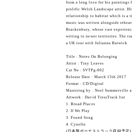
from a long love for his paintings 
prolific Welsh Landscape artist. H
relationship to habitat which is a 
music was written alongside rehears
Brackenbury, whose vast experienc
writing to newer territories. The t
a UK tour with Julianna Barwick.
Title : Notes On Belonging
Artist : Tiny Leaves
Cat No : SVTPg-002
Release Date : March 15th 2017
Format : CD/Digital
Mastering by : Noel Summerville a
​Artwork : David TressTrack list
1. Broad Places
2. If We Play
3. Found Song
4. Cynefin
(日本盤ボーナストラック収録予定)