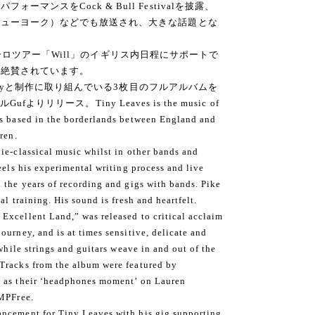
マンスをCock & Bull Festivalを披露、
（ニューヨーク）などでも放送され、大きな話題とな
ickのユーロツアー「Will」のイギリス内日程にサポートで
絶賛されています​。
enburyと制作に取り組んでいる3枚目のフルアルバムを
ルGufよりリリース。​Tiny Leaves is the music of
is based in the borderlands between England and
ren.
ie-classical music whilst in other bands and
eels his experimental writing process and live
 the years of recording and gigs with bands. Pike
al training. His sound is fresh and heartfelt.
Excellent Land,” was released to critical acclaim
urney, and is at times sensitive, delicate and
 while strings and guitars weave in and out of the
Tracks from the album were featured by
 as their ‘headphones moment’ on Lauren
 MPFree.
ncement for Tiny Leaves with his gig supporting