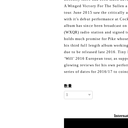
A Winged Victory For The Sullen a 
tour. June 2015 saw the critically
with it’s debut performance at Coc
album has since been broadcast on
(WXQR) radio station and signed t
holds much promise for Pike whose
his third full length album workin
due to be released late 2016. Tiny
‘Will’ 2016 European tour, as supp
glowing reviews for his own perfor
series of dates for 2016/17 to coin
数量
Internat