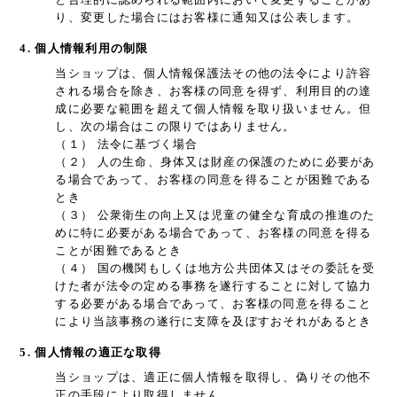
り、変更した場合にはお客様に通知又は公表します。
4. 個人情報利用の制限
当ショップは、個人情報保護法その他の法令により許容
される場合を除き、お客様の同意を得ず、利用目的の達
成に必要な範囲を超えて個人情報を取り扱いません。但
し、次の場合はこの限りではありません。
（１） 法令に基づく場合
（２） 人の生命、身体又は財産の保護のために必要があ
る場合であって、お客様の同意を得ることが困難である
とき
（３） 公衆衛生の向上又は児童の健全な育成の推進のた
めに特に必要がある場合であって、お客様の同意を得る
ことが困難であるとき
（４） 国の機関もしくは地方公共団体又はその委託を受
けた者が法令の定める事務を遂行することに対して協力
する必要がある場合であって、お客様の同意を得ること
により当該事務の遂行に支障を及ぼすおそれがあるとき
5. 個人情報の適正な取得
当ショップは、適正に個人情報を取得し、偽りその他不
正の手段により取得しません。