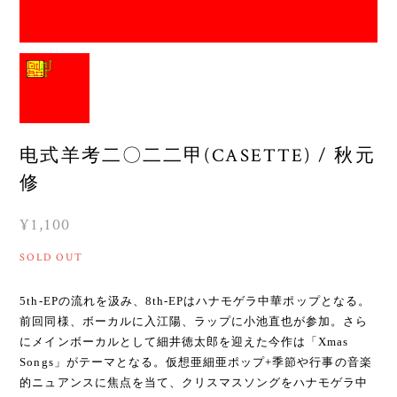
电式羊考二〇二二甲(CASETTE) / 秋元
修
¥1,100
SOLD OUT
5th-EPの流れを汲み、8th-EPはハナモゲラ中華ポップとなる。
前回同様、ボーカルに入江陽、ラップに小池直也が参加。さら
にメインボーカルとして細井徳太郎を迎えた今作は「Xmas
Songs」がテーマとなる。仮想亜細亜ポップ+季節や行事の音楽
的ニュアンスに焦点を当て、クリスマスソングをハナモゲラ中