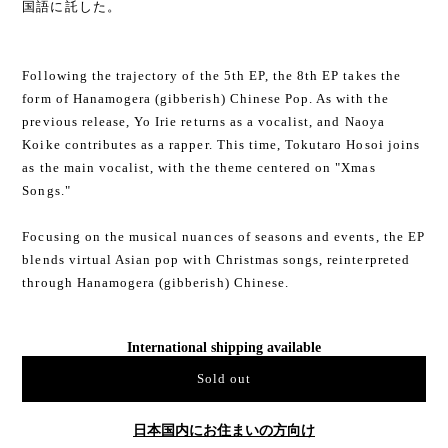
国語に託した。
Following the trajectory of the 5th EP, the 8th EP takes the
form of Hanamogera (gibberish) Chinese Pop. As with the
previous release, Yo Irie returns as a vocalist, and Naoya
Koike contributes as a rapper. This time, Tokutaro Hosoi joins
as the main vocalist, with the theme centered on "Xmas
Songs."
Focusing on the musical nuances of seasons and events, the EP
blends virtual Asian pop with Christmas songs, reinterpreted
through Hanamogera (gibberish) Chinese.
International shipping available
Sold out
日本国内にお住まいの方向け